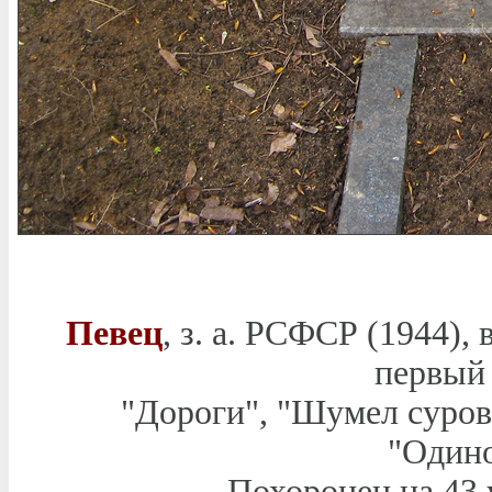
Певец
, з. а. РСФСР (1944),
первый 
"Дороги", "Шумел суров
"Одино
Похоронен на 43 