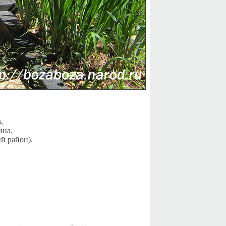
,
ина.
й район).