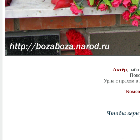
Актёр
, раб
Поко
Урна с прахом в
"Комсом