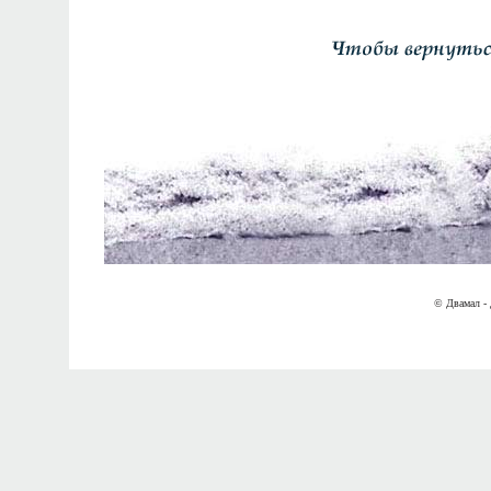
© Двамал - 