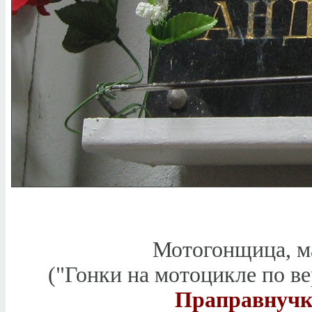
Мотогонщица, ма
("Гонки на мотоцикле по в
Праправнучк