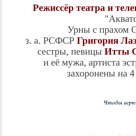
Режиссёр театра и тел
"Аквато
Урны с прахом С
з. а. РСФСР
Григория Лаз
сестры, певицы
Итты С
и её мужа, артиста эс
захоронены на 4