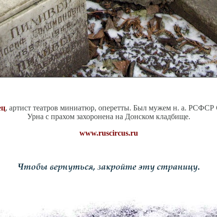
ец
, артист театров миниатюр, оперетты. Был мужем н. а. РСФСР
Урна с прахом захоронена на Донском кладбище.
www.ruscircus.ru