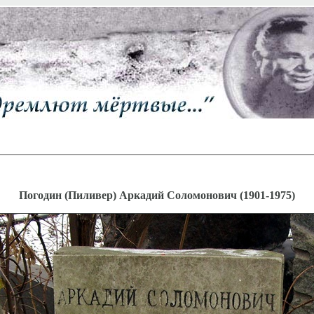
Погодин (Пиливер) Аркадий Соломонович (1901-1975)