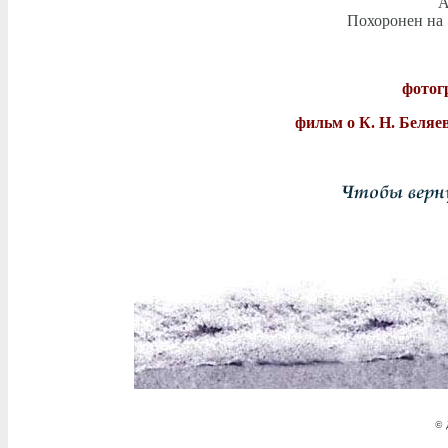
А
Похоронен на 
фотог
фильм о К. Н. Беляе
© 