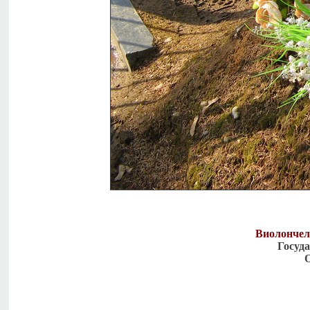
Виолончели
Госуд
О