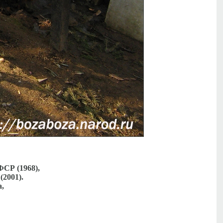
ФСР (1968),
2001).
а,