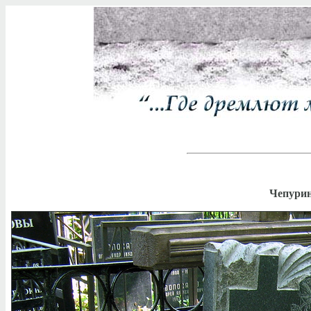
Чепурин