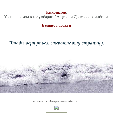
Киноактёр
.
Урна с прахом в колумбарии 2А церкви Донского кладбища.
tremasov.ucoz.ru
© Двамал - дизайн и разработка сайта, 2007.