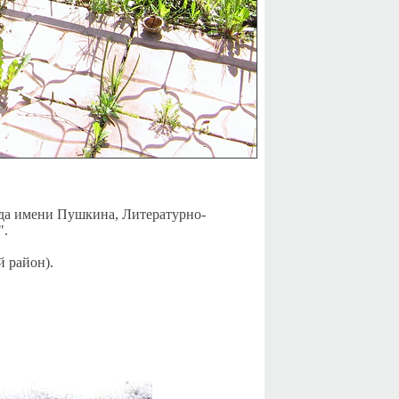
нда имени Пушкина, Литературно-
".
 район).