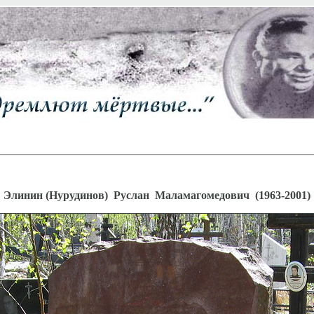
Элинин (Нурудинов) Руслан Маламагомедович (1963-2001)