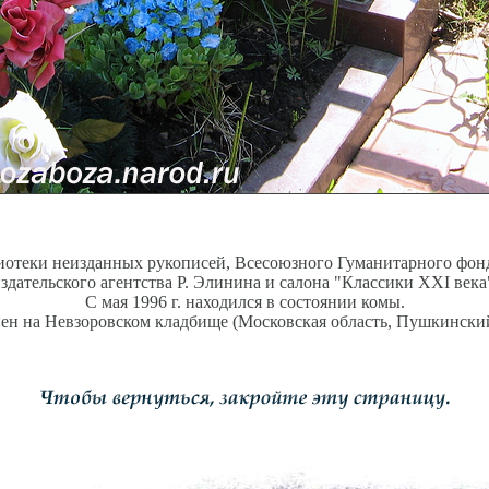
лиотеки неизданных рукописей, Всесоюзного Гуманитарного фо
здательского агентства Р. Элинина и салона "Классики XXI века
С мая 1996 г. находился в состоянии комы.
ен на Невзоровском кладбище (Московская область, Пушкинский