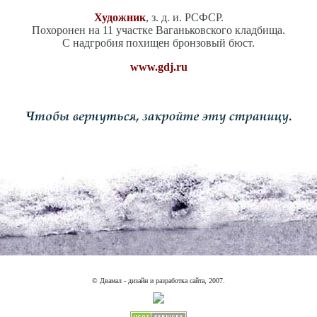
Художник
, з. д. и. РСФСР.
Похоронен на 11 участке Ваганьковского кладбища.
С надгробия похищен бронзовый бюст.
www.gdj.ru
© Двамал - дизайн и разработка сайта, 2007.