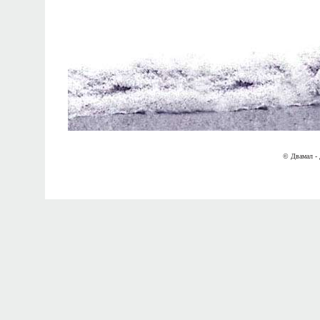
© Двамал - 