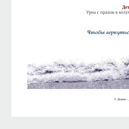
Дет
Урна с прахом в кол
© Двамал - 