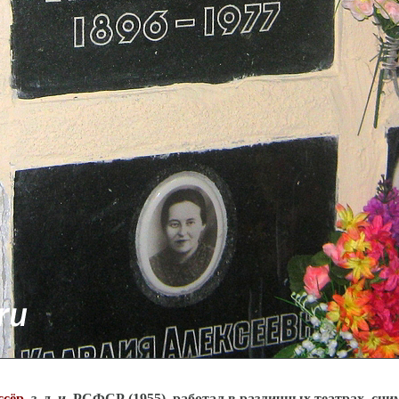
ссёр
, з. д. и. РСФСР (1955), работал в различных театрах, сни