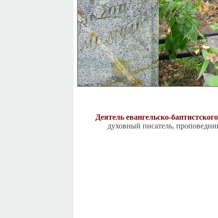
Деятель евангельско-баптистско
духовный писатель, проповедник