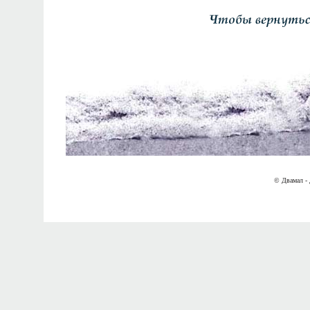
© Двамал - 