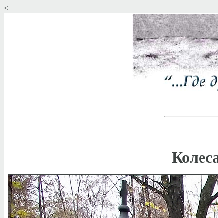
<
Колес