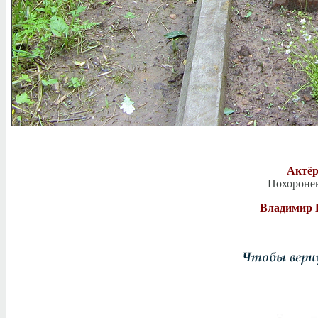
Актё
Похоронен
Владимир В