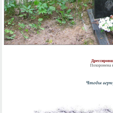
Дрессировщ
Похоронена н