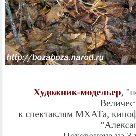
Художник-модельер
, "
Величест
к спектаклям МХАТа, кинофи
"Алекса
Похоронена на 3 