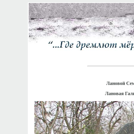
Лановой Сем
Лановая Гали