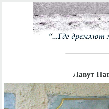
Лавут Пав