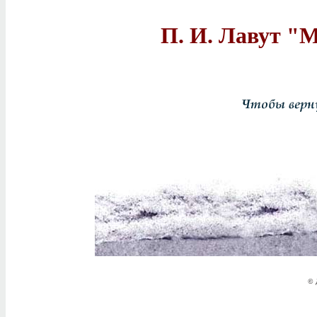
П. И. Лавут "
© 