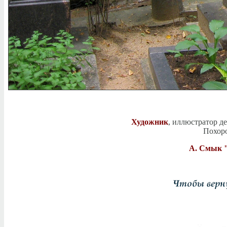
Художник
, иллюстратор д
Похоро
А. Смык 