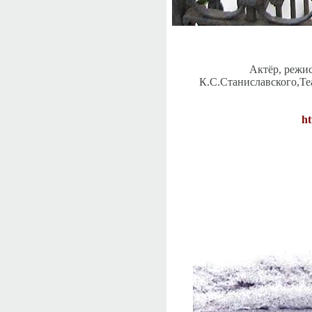
Актёр, режис
К.С.Станиславского,Теа
ht