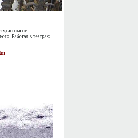
 студии имени
ого. Работал в театрах:
htm