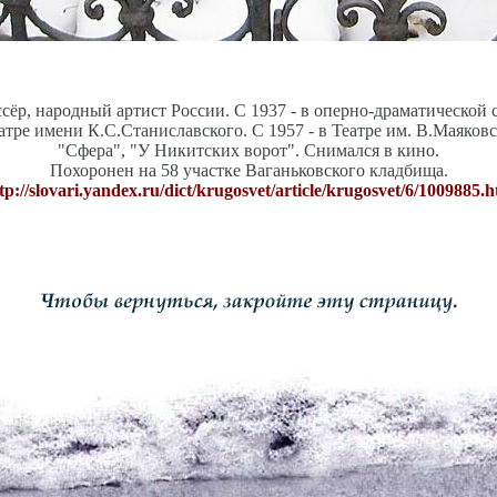
сёр, народный артист России. С 1937 - в оперно-драматической
тре имени К.С.Станиславского. С 1957 - в Театре им. В.Маяковск
"Сфера", "У Никитских ворот". Снимался в кино.
Похоронен на 58 участке Ваганьковского кладбища.
tp://slovari.yandex.ru/dict/krugosvet/article/krugosvet/6/1009885.