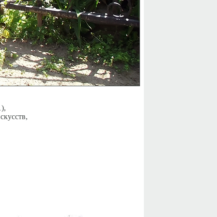
),
скусств,