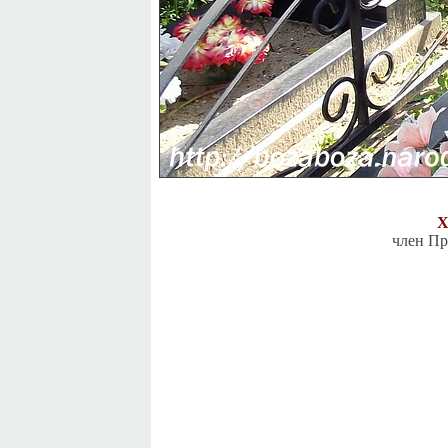
Х
член Пр