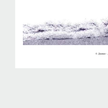
© Двамал - 