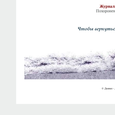
Журнали
Похоронен
© Двамал - 