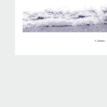
© Двамал - 