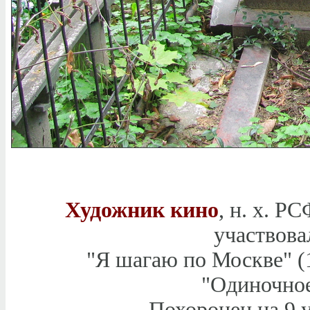
Художник кино
, н. х. Р
участвова
"Я шагаю по Москве" (
"Одиночное
Похоронен на 9 