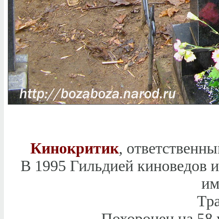
Кинокритик
, ответственны
В 1995 Гильдией киноведов 
им
Тра
Похоронен на 58 