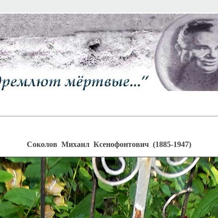
Соколов Михаил Ксенофонтович (1885-1947)