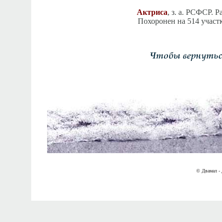
Актриса
, з. а. РСФСР. 
Похоронен на 514 участ
© Двамал - 