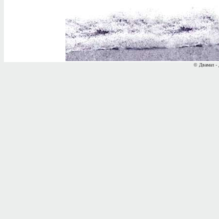
© Двамал - 