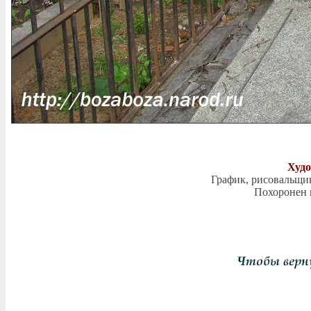
Худ
График, рисовальщик
Похоронен н