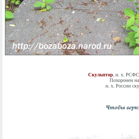
Скульптор
, н. х. РСФ
Похоронен на
н. х. России с