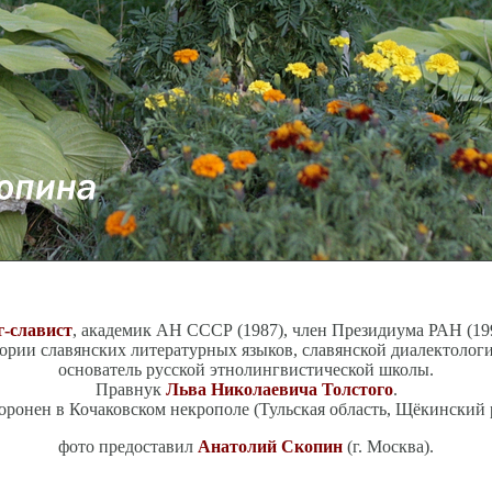
-славист
, академик АН СССР (1987), член Президиума РАН (19
ории славянских литературных языков, славянской диалектолог
основатель русской этнолингвистической школы.
Правнук
Льва Николаевича Толстого
.
оронен в Кочаковском некрополе (Тульская область, Щёкинский р
фото предоставил
Анатолий Скопин
(г. Москва).