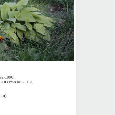
92-1996),
ии и семасиологии,
-н).