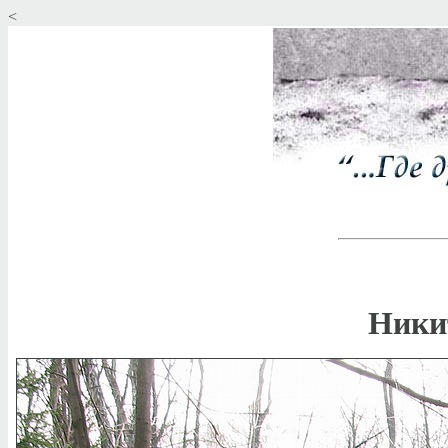
<
Ники