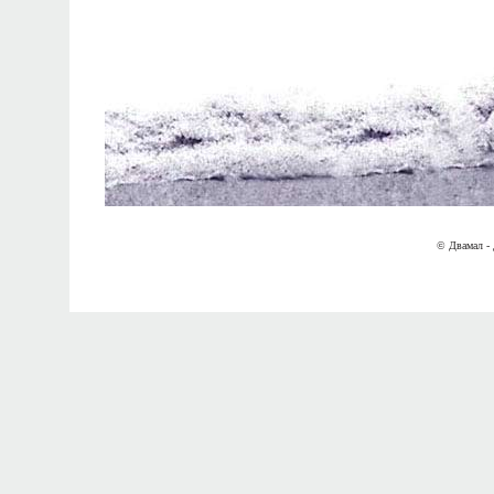
© Двамал - 