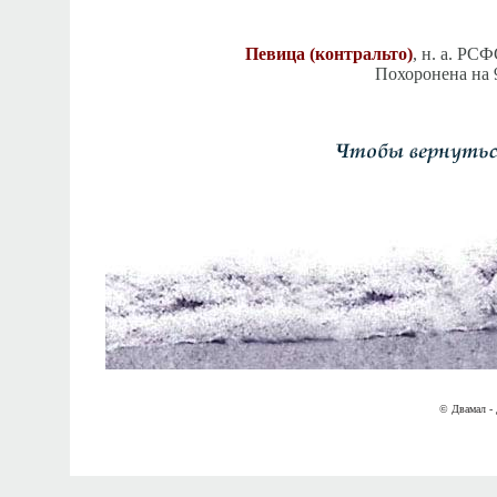
Певица (контральто)
, н. а. РС
Похоронена на 
© Двамал - 