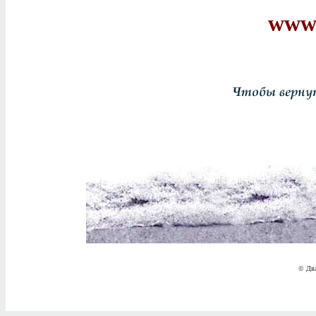
www.
© Два