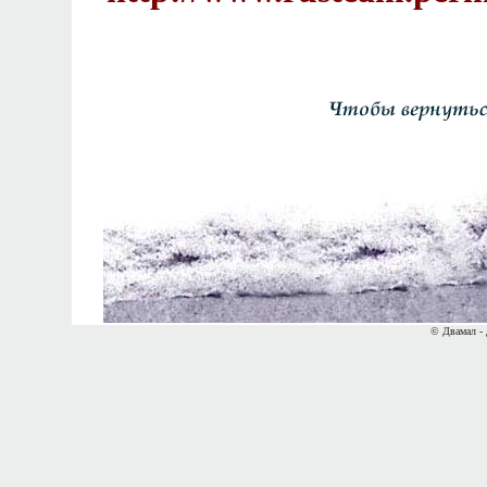
© Двамал - 