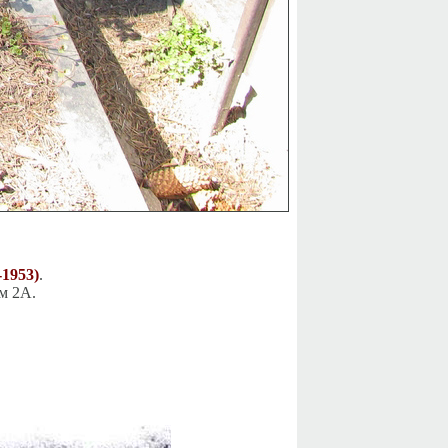
1953)
.
м 2А.