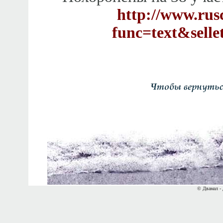
http://www.rusc
func=text&sel
© Двамал - 