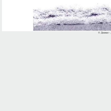
© Двамал - 