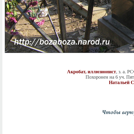
Акробат, иллюзионист
, з. а. 
Похоронен на 6 уч. Пя
Натальей С