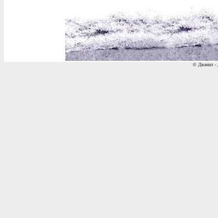
© Двамал - 