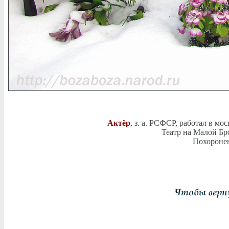
Актёр
, з. а. РСФСР, работал в м
Театр на Малой Бро
Похоронен