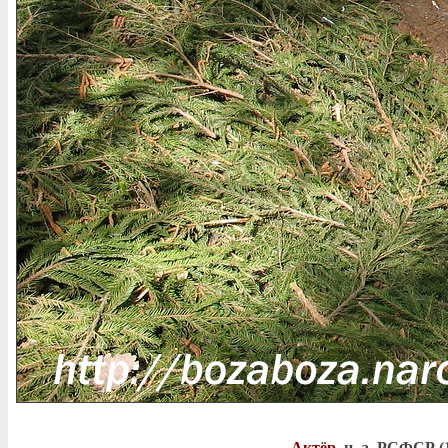
Актёр
, н. а. РСФСР 