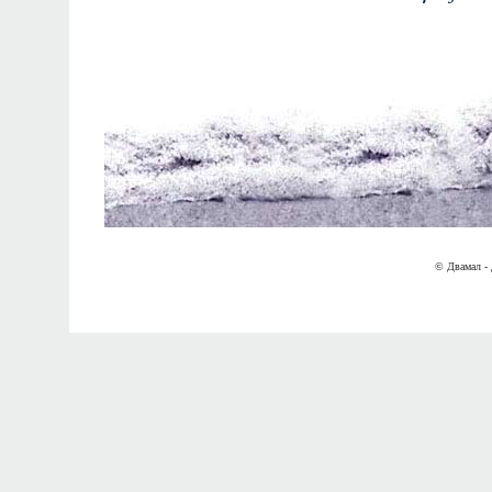
© Двамал - 