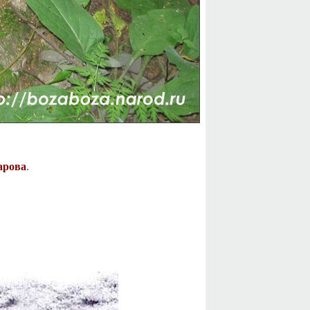
арова
.