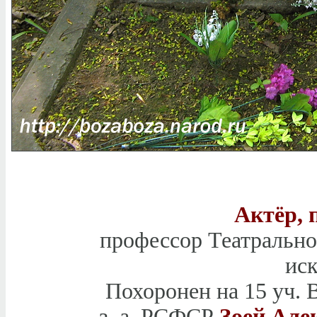
Актёр, 
профессор Театрально
иск
Похоронен на 15 уч. 
з. а. РСФСР
Зоей Але